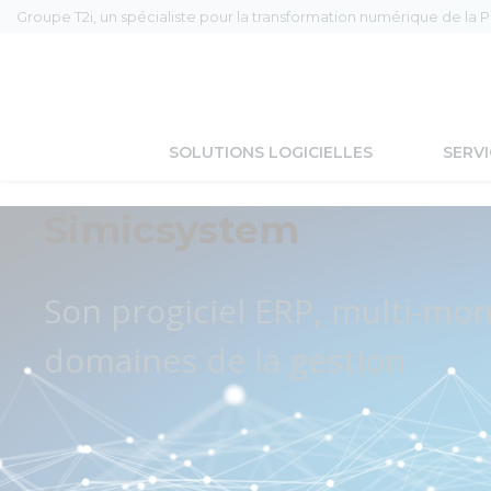
Groupe T2i, un spécialiste pour la transformation numérique de la 
SOLUTIONS LOGICIELLES
SERVI
Simicsystem
Son progiciel ERP, multi-mon
domaines de la gestion