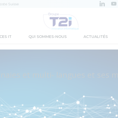
Poste Suisse
CES IT
QUI SOMMES-NOUS
ACTUALITÉS
naies et multi- langues et ses 