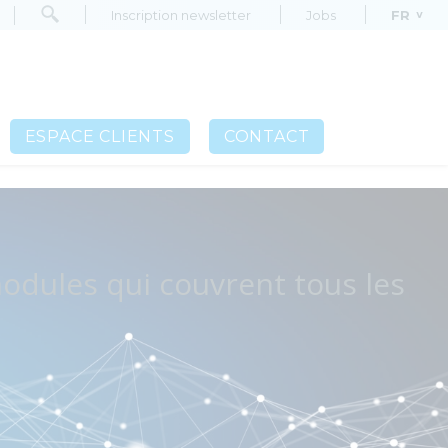
Inscription newsletter
Jobs
FR
Inscription newsletter
Jobs
FR
ESPACE CLIENTS
CONTACT
modules qui couvrent tous les