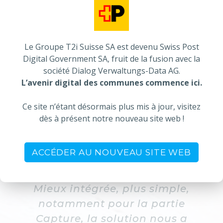
conservation tout en les rendant accessibles
depuis votre système d'information ou au
travers d'une recherche puissante, instinctive et
Le Groupe T2i Suisse SA est devenu Swiss Post
rapide.
Digital Government SA, fruit de la fusion avec la
société Dialog Verwaltungs-Data AG.
L’avenir digital des communes commence ici.
Ce site n’étant désormais plus mis à jour, visitez
JE SOUHAITE PLUS D'INFOS
dès à présent notre nouveau site web !
ACCÉDER AU NOUVEAU SITE WEB
Mieux intégrée, plus simple,
notamment pour la partie
Capture, la solution nous a