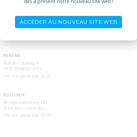
dès à présent notre nouveau site web !
SIERRE (SIEGE SOCIAL)
ACCÉDER AU NOUVEAU SITE WEB
Technopôle 1
3960 SIERRE (VS)
Tél. +41 (0)58 666 20 20
RENENS
Rue du Caudray 4
1020 RENENS (VD)
Tél. +41 (0)58 666 20 20
BOLLIGEN
Worblentalstrasse 161
3065 BOLLIGEN (BE)
Tél. +41 (0)58 666 20 20