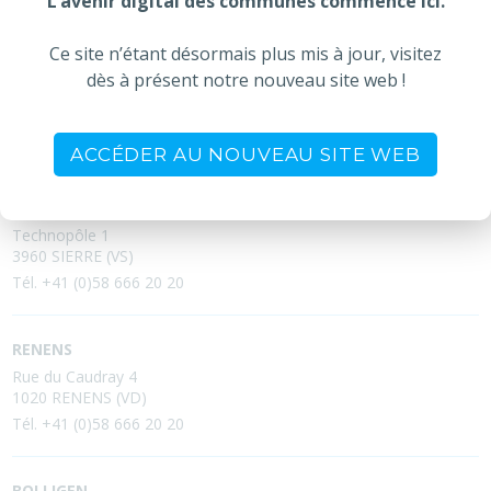
L’avenir digital des communes commence ici.
Ce site n’étant désormais plus mis à jour, visitez
dès à présent notre nouveau site web !
CONTACTEZ-NOUS
ACCÉDER AU NOUVEAU SITE WEB
SIERRE (SIEGE SOCIAL)
Technopôle 1
3960 SIERRE (VS)
Tél. +41 (0)58 666 20 20
RENENS
Rue du Caudray 4
1020 RENENS (VD)
Tél. +41 (0)58 666 20 20
BOLLIGEN