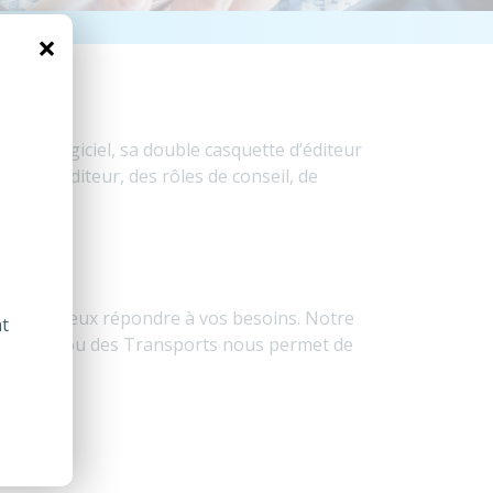
ration
×
et de progiciel, sa double casquette d’éditeur
tions d’éditeur, des rôles de conseil, de
ché pour mieux répondre à vos besoins. Notre
nt
stribution ou des Transports nous permet de