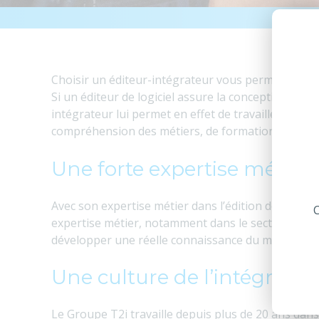
Accue
Choisir un éditeur-intégrateur vous permettra d’av
Si un éditeur de logiciel assure la conception, le 
intégrateur lui permet en effet de travailler main da
compréhension des métiers, de formation, de suiv
Une forte expertise métier
Avec son expertise métier dans l’édition de logici
C
expertise métier, notamment dans le secteur des A
développer une réelle connaissance du marché et 
Une culture de l’intégratio
Le Groupe T2i travaille depuis plus de 20 ans dan