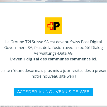
il
/ Offre de services
/ Intégration & support
/ Intég
oir un seul interlocuteur à votre écoute.
développement et la commercialisation de logiciels standards 
ns la main avec son client. Il peut ainsi tenir, outre ses fonc
Le Groupe T2i Suisse SA est devenu Swiss Post Digital
i et de maintenance.
Government SA, fruit de la fusion avec la société Dialog
Verwaltungs-Data AG.
L’avenir digital des communes commence ici.
els et son activité de services, le Groupe T2i connait le mar
e site n’étant désormais plus mis à jour, visitez dès à prése
dministrations publiques, de l’immobilier, de la Grande di
notre nouveau site web !
de ses enjeux et de répondre au mieux à vos besoins !
n
ACCÉDER AU NOUVEAU SITE WEB
s le développement de solutions intégrables.