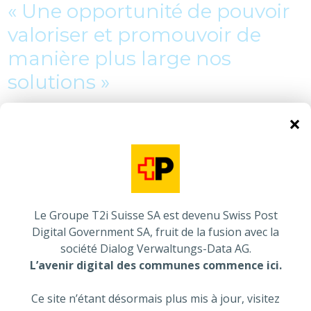
« Une opportunité de pouvoir
valoriser et promouvoir de
manière plus large nos
solutions »
×
Groupe T2i conserve son indépendance d’entreprise, la
direction opérationnelle est assurée par Christian Kohli,
nommé CEO en août 2023. L’organisation mise en place
à cette occasion ne change pas, il n’y a pas de
suppression de postes prévue et le Groupe cherche
plutôt à renforcer ses talents, son rôle d’entreprise
Le Groupe T2i Suisse SA est devenu Swiss Post
formatrice pour soutenir les défis à venir. Le futur de la
Digital Government SA, fruit de la fusion avec la
société, par ce nouveau positionnement, permet au
société Dialog Verwaltungs-Data AG.
Groupe T2i d’envisager l’avenir avec sérénité. « C’est une
L’avenir digital des communes commence ici.
véritable opportunité de pouvoir valoriser et
promouvoir de manière plus large nos solutions. Je suis
Ce site n’étant désormais plus mis à jour, visitez
convaincu que pour soutenir l’accélération des enjeux de