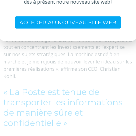
dès à présent notre nouveau site web !
la transformation digitale des entreprises et
administrations communales, il faut passer par cette
étape. C’est devenu une réalité dans notre secteur
ACCÉDER AU NOUVEAU SITE WEB
d’activité pour toute entreprise qui veut se projeter et
augmenter sa valeur ajoutée. Cela permet d’étendre
l’offre de manière générale, par l’apport de l’écosystème,
tout en concentrant les investissements et l’expertise
sur nos sujets stratégiques. La machine est déjà en
marche et je me réjouis de pouvoir lever le rideau sur les
premières réalisations », affirme son CEO, Christian
Kohli.
« La Poste est tenue de
transporter les informations
de manière sûre et
confidentielle »