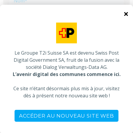
×
Le Groupe T2i Suisse SA est devenu Swiss Post
Digital Government SA, fruit de la fusion avec la
société Dialog Verwaltungs-Data AG.
L’avenir digital des communes commence ici.
En soumettant ce formulaire, vous consentez au traitement de vos données
personnelles qui seront utilisées pour répondre à votre demande ainsi que pour
vous envoyer des informations du Groupe T2i. Vos droits d'accès et le moyen pour
Ce site n’étant désormais plus mis à jour, visitez
les exercer sont mentionnés dans notre
déclaration de protection des données
.
dès à présent notre nouveau site web !
ACCÉDER AU NOUVEAU SITE WEB
DERNIÈRES ACTUALITÉS