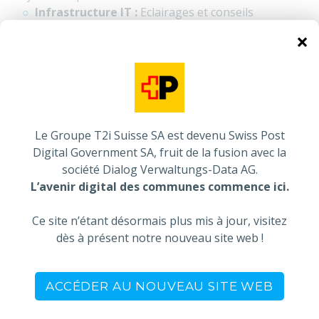
Infrastructure IT :
Eclairages et conseils
pragmatiques pour faire s’interroger les entreprises
×
sur les pratiques et solutions en place au sein de leur
organisation : accessibilité, disponibilité, sécurité,
stockage ou encore pérennité
Administrations publiques :
Gestion des données
dans le monde public, des enjeux de la digitalisation
des process de gestion à la centralisation des
Le Groupe T2i Suisse SA est devenu Swiss Post
données en passant par leur indispensable
Digital Government SA, fruit de la fusion avec la
sécurisation. Des exemples concrets pour donner une
société Dialog Verwaltungs-Data AG.
vision globale et pragmatique du sujet.
L’avenir digital des communes commence ici.
Vous n’avez pas pu participer ?
Ce site n’étant désormais plus mis à jour, visitez
dès à présent notre nouveau site web !
Accédez aux replays de l’événement
ACCÉDER AU NOUVEAU SITE WEB
DERNIÈRES ACTUALITÉS