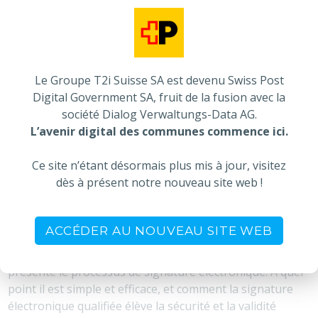
dire que le document signé ne peut pas être altéré sans
que la signature ne devienne invalide et que le
signataire ne peut pas nier ultérieurement sa signature
sur le document.
Le Groupe T2i Suisse SA est devenu Swiss Post
Digital Government SA, fruit de la fusion avec la
Démonstration de la
société Dialog Verwaltungs-Data AG.
signature électronique : une
L’avenir digital des communes commence ici.
plongée dans la pratique pour
Ce site n’étant désormais plus mis à jour, visitez
une authentification de haut
dès à présent notre nouveau site web !
niveau
ACCÉDER AU NOUVEAU SITE WEB
Dans la démonstration réalisée le 5 octobre lors de
notre événement à la Foire du Valais, nous vous avons
présenté le processus de signature électronique. A quel
point il est simple et efficace, et comment la signature
électronique qualifiée élève la sécurité et la validité